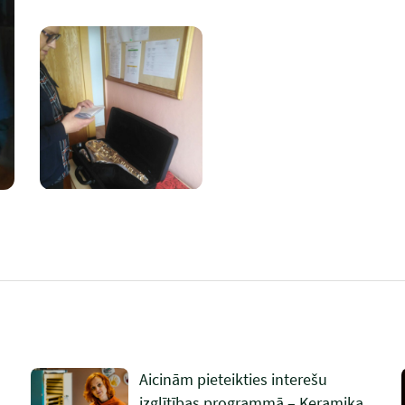
Aicinām pieteikties interešu
izglītības programmā – Keramika