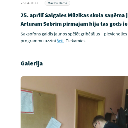
26.04.2022.
Mācību darbs
25. aprīlī Salgales Mūzikas skola saņēma
Artūram Sebrim pirmajam bija tas gods i
Saksofons gaidīs jaunos spēlēt gribētājus – pievienojie
programmu uzzini
šeit
. Tiekamies!
Galerija