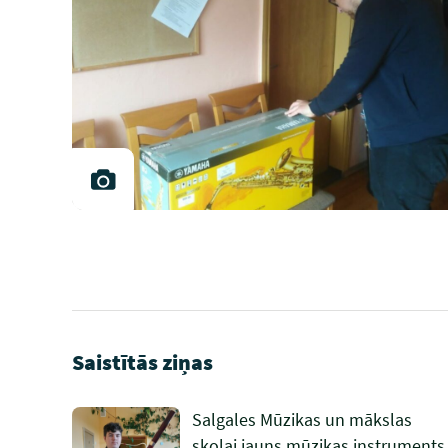
Saistītās ziņas
Salgales Mūzikas un mākslas
skolai jauns mūzikas instruments