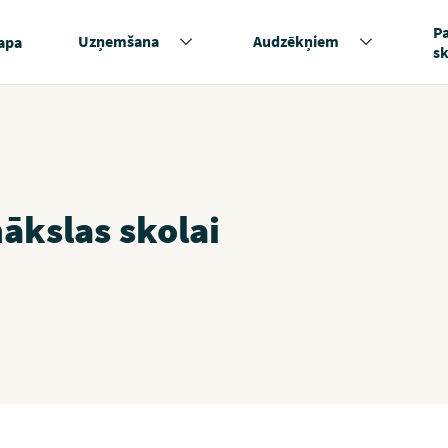
P
Uzņemšana
Audzēkņiem
apa
s
ākslas skolai