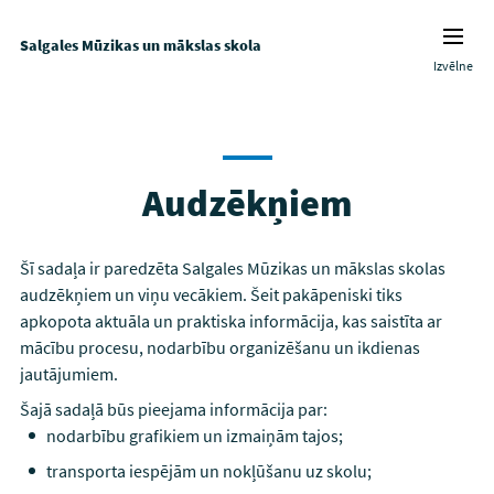
Salgales Mūzikas un mākslas skola
Izvēlne
Audzēkņiem
Šī sadaļa ir paredzēta Salgales Mūzikas un mākslas skolas
audzēkņiem un viņu vecākiem. Šeit pakāpeniski tiks
apkopota aktuāla un praktiska informācija, kas saistīta ar
mācību procesu, nodarbību organizēšanu un ikdienas
jautājumiem.
Šajā sadaļā būs pieejama informācija par:
nodarbību grafikiem un izmaiņām tajos;
transporta iespējām un nokļūšanu uz skolu;