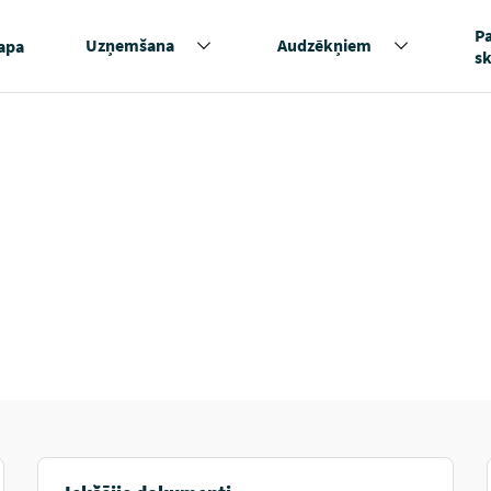
P
Uzņemšana
Audzēkņiem
apa
s