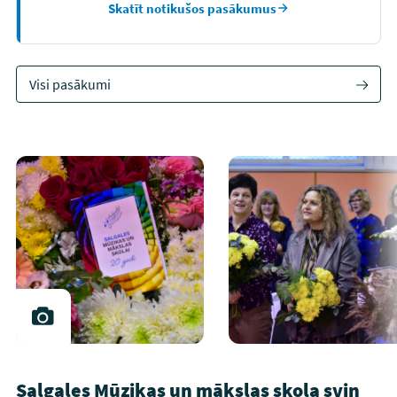
Skatīt notikušos pasākumus
Visi pasākumi
Salgales Mūzikas un mākslas skola svin