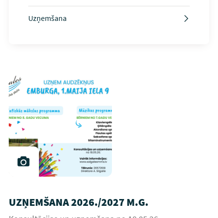
Uzņemšana
UZŅEMŠANA 2026./2027 M.G.