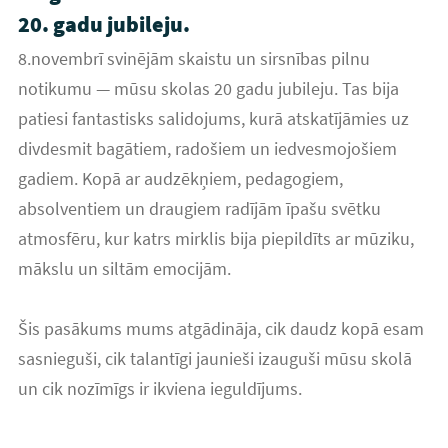
20. gadu jubileju.
8.novembrī svinējām skaistu un sirsnības pilnu
notikumu — mūsu skolas 20 gadu jubileju. Tas bija
patiesi fantastisks salidojums, kurā atskatījāmies uz
divdesmit bagātiem, radošiem un iedvesmojošiem
gadiem. Kopā ar audzēkņiem, pedagogiem,
absolventiem un draugiem radījām īpašu svētku
atmosfēru, kur katrs mirklis bija piepildīts ar mūziku,
mākslu un siltām emocijām.
Šis pasākums mums atgādināja, cik daudz kopā esam
sasnieguši, cik talantīgi jaunieši izauguši mūsu skolā
un cik nozīmīgs ir ikviena ieguldījums.