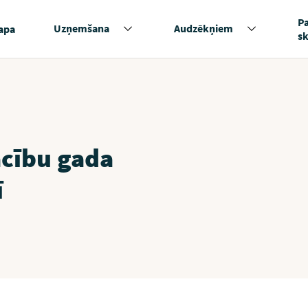
P
Uzņemšana
Audzēkņiem
apa
s
cību gada
ī