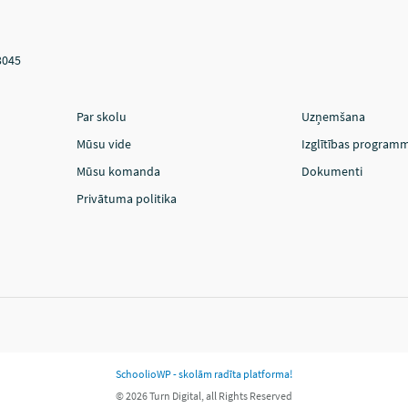
3045
Par skolu
Uzņemšana
Mūsu vide
Izglītības program
Mūsu komanda
Dokumenti
Privātuma politika
SchoolioWP - skolām radīta platforma!
© 2026 Turn Digital, all Rights Reserved