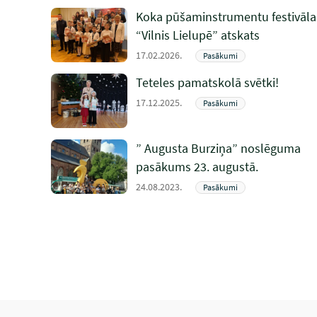
Koka pūšaminstrumentu festivāla
“Vilnis Lielupē” atskats
17.02.2026.
Pasākumi
Teteles pamatskolā svētki!
17.12.2025.
Pasākumi
” Augusta Burziņa” noslēguma
pasākums 23. augustā.
24.08.2023.
Pasākumi