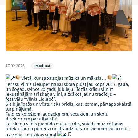
17.02.2026.
Pasākumi
Vietā, kur sabalsojas mūzika un māksla…
“Krāsu Vilnis Lielupē” mūsu skolā plūst jau kopš 2017. gada,
un šogad, svinot 20 gadu jubileju, līdzās krāsu vilnim
iekustinājām arī skaņu vilni, aizsākot jaunu tradīciju –
festivālu “Vilnis Lielupē”.
Šis bija īpašs un vēsturisks brīdis, kas, ceram, pārtaps skaistā
turpinājumā.
Paldies kolēģiem, audzēkņiem, vecākiem un skolu
direktoriem par atbalstu!
Lai skaņu vilnis piepilda mūsu sirdis, sniedz muzicēšanas
prieku, jaunu pieredzi un draudzības, un vienmēr vieno mūs
uz viena – mūzikas viļņa!