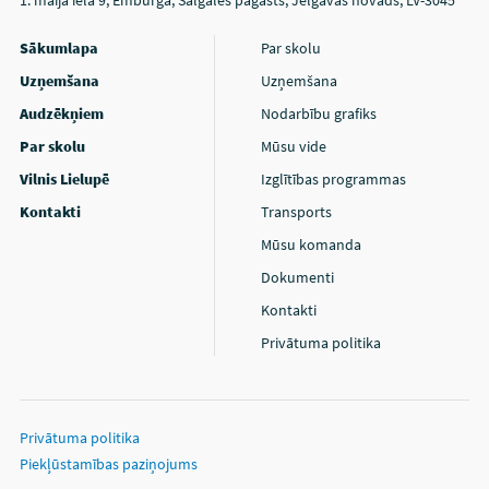
1. maija iela 9, Emburga, Salgales pagasts, Jelgavas novads, LV-3045
Sākumlapa
Par skolu
Uzņemšana
Uzņemšana
Audzēkņiem
Nodarbību grafiks
Par skolu
Mūsu vide
Vilnis Lielupē
Izglītības programmas
Kontakti
Transports
Mūsu komanda
Dokumenti
Kontakti
Privātuma politika
Privātuma politika
Piekļūstamības paziņojums