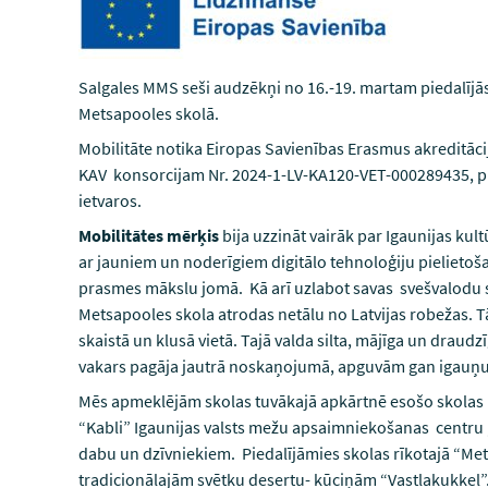
Salgales MMS seši audzēkņi no 16.-19. martam piedalījās
Metsapooles skolā.
Mobilitāte notika Eiropas Savienības Erasmus akreditāci
KAV konsorcijam Nr. 2024-1-LV-KA120-VET-000289435, p
ietvaros.
Mobilitātes mērķis
bija uzzināt vairāk par Igaunijas kult
ar jauniem un noderīgiem digitālo tehnoloģiju pielietoša
prasmes mākslu jomā. Kā arī uzlabot savas svešvalodu
Metsapooles skola atrodas netālu no Latvijas robežas. T
skaistā un klusā vietā. Tajā valda silta, mājīga un draud
vakars pagāja jautrā noskaņojumā, apguvām gan igauņu, 
Mēs apmeklējām skolas tuvākajā apkārtnē esošo skolas
“Kabli” Igaunijas valsts mežu apsaimniekošanas centru ,
dabu un dzīvniekiem. Piedalījāmies skolas rīkotajā “M
tradicionālajām svētku desertu- kūciņām “Vastlakukkel”