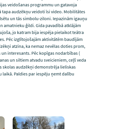
ācijas veidošanas programmu un gatavoja
ā tapa audzēkņu veidoti īsi video. Mobilitātes
ilsētu un tās simbolu-ziloni. Iepazinām igauņu
un amatnieku ģildi. Gida pavadībā atklājām
joša, jo katram bija iespēja pielaikot teātra
ves. Pēc izglītojošajām aktivitātēm baudījām
dzēkņi atzina, ka nemaz nevēlas doties prom,
rs un interesants. Pēc kopīgas nodarbības (
nas un siltiem atvadu sveicieniem, ceļš veda
 skolas audzēkņi demonstrēja lieliskas
laikā. Paldies par iespēju ņemt dalību