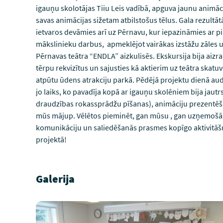
igauņu skolotājas Tiiu Leis vadībā, apguva jaunu anim
savas animācijas sižetam atbilstošus tēlus. Gala rezultāt
ietvaros devāmies arī uz Pērnavu, kur iepazināmies ar p
mākslinieku darbus, apmeklējot vairākas izstāžu zāles 
Pērnavas teātra “ENDLA” aizkulisēs. Ekskursija bija aizrau
tērpu rekvizītus un sajusties kā aktierim uz teātra skatu
atpūtu ūdens atrakciju parkā. Pēdējā projektu dienā au
jo laiks, ko pavadīja kopā ar igauņu skolēniem bija jaut
draudzības rokassprādžu pīšanas), animāciju prezentēša
mūs mājup. Vēlētos pieminēt, gan mūsu , gan uzņemošās
komunikāciju un saliedēšanās prasmes kopīgo aktivitāšu 
projektā!
Galerija