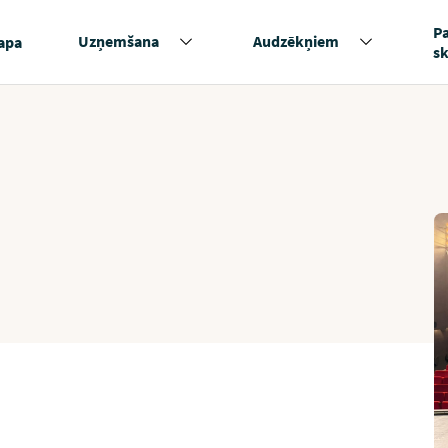
P
Uzņemšana
Audzēkņiem
apa
s