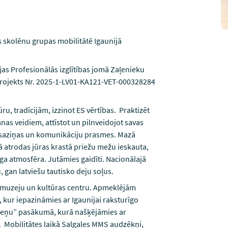
 skolēnu grupas mobilitātē Igaunijā
jas Profesionālās izglītības jomā Zaļenieku
rojekts Nr. 2025-1-LV01-KA121-VET-000328284
ūru, tradīcijām, izzinot ES vērtības. Praktizēt
nas veidiem, attīstot un pilnveidojot savas
 saziņas un komunikāciju prasmes. Mazā
ā atrodas jūras krastā priežu mežu ieskauta,
zīga atmosfēra. Jutāmies gaidīti. Nacionālajā
gan latviešu tautisko deju soļus.
 muzeju un kultūras centru. Apmeklējām
 kur iepazināmies ar Igaunijai raksturīgo
eteņu” pasākumā, kurā našķējāmies ar
. Mobilitātes laikā Salgales MMS audzēkņi,