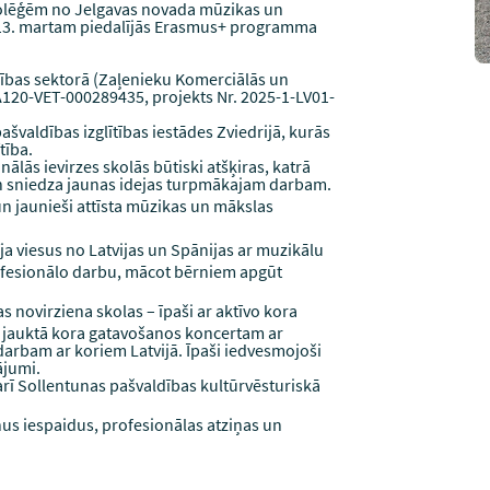
kolēģēm no Jelgavas novada mūzikas un
 13. martam piedalījās Erasmus+ programma
cības sektorā (Zaļenieku Komerciālās un
A120-VET-000289435, projekts Nr. 2025-1-LV01-
ašvaldības izglītības iestādes Zviedrijā, kurās
tība.
nālās ievirzes skolās būtiski atšķiras, katrā
un sniedza jaunas idejas turpmākajam darbam.
un jaunieši attīsta mūzikas un mākslas
ja viesus no Latvijas un Spānijas ar muzikālu
rofesionālo darbu, mācot bērniem apgūt
 novirziena skolas – īpaši ar aktīvo kora
 jauktā kora gatavošanos koncertam ar
darbam ar koriem Latvijā. Īpaši iedvesmojoši
ājumi.
arī Sollentunas pašvaldības kultūrvēsturiskā
nus iespaidus, profesionālas atziņas un