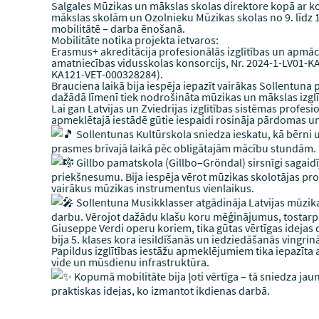
Salgales Mūzikas un mākslas skolas direktore kopā ar 
mākslas skolām un Ozolnieku Mūzikas skolas no 9. līdz
mobilitātē – darba ēnošanā.
Mobilitāte notika projekta ietvaros:
Erasmus+ akreditācija profesionālās izglītības un apmā
amatniecības vidusskolas konsorcijs, Nr. 2024-1-LV01-K
KA121-VET-000328284).
Brauciena laikā bija iespēja iepazīt vairākas Sollentuna p
dažādā līmenī tiek nodrošināta mūzikas un mākslas izglī
Lai gan Latvijas un Zviedrijas izglītības sistēmas profesio
apmeklētajā iestādē gūtie iespaidi rosināja pārdomas 
Sollentunas Kultūrskola sniedza ieskatu, kā bērni 
prasmes brīvajā laikā pēc obligātajām mācību stundām.
Gillbo pamatskola (Gillbo–Gröndal) sirsnīgi sagaidī
priekšnesumu. Bija iespēja vērot mūzikas skolotājas p
vairākus mūzikas instrumentus vienlaikus.
Sollentuna Musikklasser atgādināja Latvijas mūzikas
darbu. Vērojot dažādu klašu koru mēģinājumus, tostarp
Giuseppe Verdi operu koriem, tika gūtas vērtīgas idejas 
bija 5. klases kora iesildīšanās un iedziedāšanās vingrin
Papildus izglītības iestāžu apmeklējumiem tika iepazīta 
vide un mūsdienu infrastruktūra.
Kopumā mobilitāte bija ļoti vērtīga – tā sniedza jau
praktiskas idejas, ko izmantot ikdienas darbā.