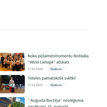
Koka pūšaminstrumentu festivāla
“Vilnis Lielupē” atskats
17.02.2026.
Pasākumi
Teteles pamatskolā svētki!
17.12.2025.
Pasākumi
” Augusta Burziņa” noslēguma
pasākums 23. augustā.