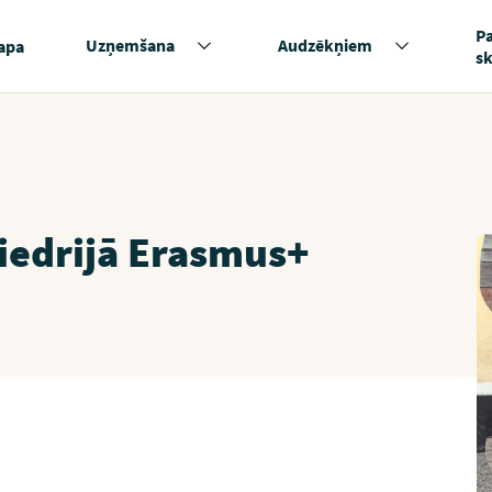
P
Uzņemšana
Audzēkņiem
apa
s
iedrijā Erasmus+