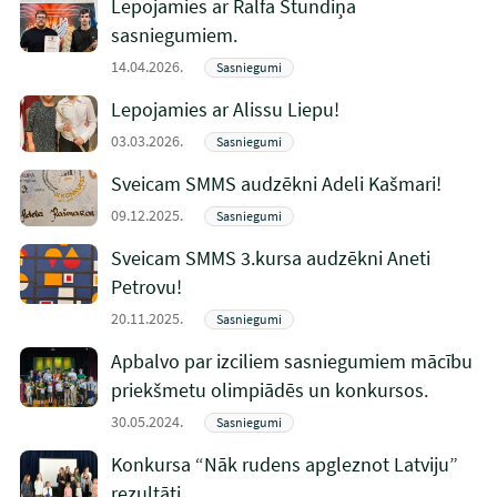
Lepojamies ar Ralfa Stundiņa
sasniegumiem.
14.04.2026.
Sasniegumi
Lepojamies ar Alissu Liepu!
03.03.2026.
Sasniegumi
Sveicam SMMS audzēkni Adeli Kašmari!
09.12.2025.
Sasniegumi
Sveicam SMMS 3.kursa audzēkni Aneti
Petrovu!
20.11.2025.
Sasniegumi
Apbalvo par izciliem sasniegumiem mācību
priekšmetu olimpiādēs un konkursos.
30.05.2024.
Sasniegumi
Konkursa “Nāk rudens apgleznot Latviju”
rezultāti