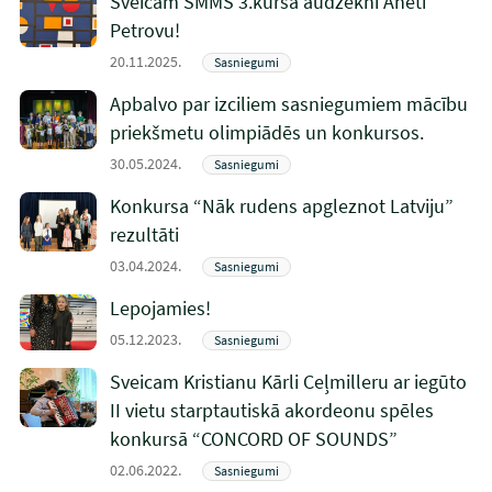
Sveicam SMMS 3.kursa audzēkni Aneti
Petrovu!
20.11.2025.
Sasniegumi
Apbalvo par izciliem sasniegumiem mācību
priekšmetu olimpiādēs un konkursos.
30.05.2024.
Sasniegumi
Konkursa “Nāk rudens apgleznot Latviju”
rezultāti
03.04.2024.
Sasniegumi
Lepojamies!
05.12.2023.
Sasniegumi
Sveicam Kristianu Kārli Ceļmilleru ar iegūto
II vietu starptautiskā akordeonu spēles
konkursā “CONCORD OF SOUNDS”
02.06.2022.
Sasniegumi