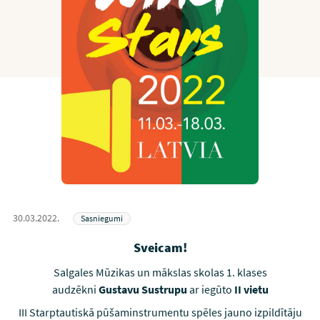
30.03.2022.
Sasniegumi
Sveicam!
Salgales Mūzikas un mākslas skolas 1. klases
audzēkni
Gustavu Sustrupu
ar iegūto
II vietu
III Starptautiskā pūšaminstrumentu spēles jauno izpildītāju