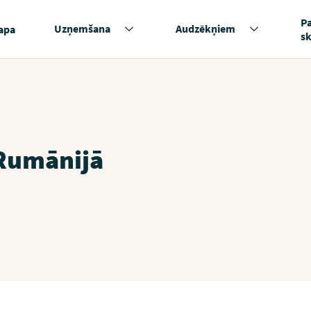
P
Uzņemšana
Audzēkņiem
apa
s
 Rumānijā