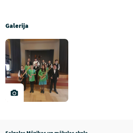
Galerija
Salgales Mūzikas un mākslas skola