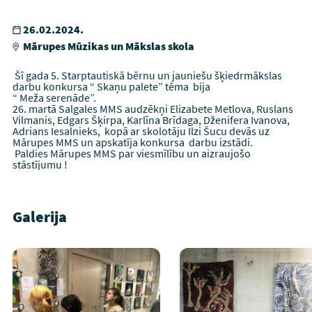
26.02.2024.
Mārupes Mūzikas un Mākslas skola
Šī gada 5. Starptautiskā bērnu un jauniešu šķiedrmākslas
darbu konkursa “ Skaņu palete” tēma bija
“ Meža serenāde”.
26. martā Salgales MMS audzēkņi Elizabete Metlova, Ruslans
Vilmanis, Edgars Šķirpa, Karlīna Brīdaga, Dženifera Ivanova,
Adrians Iesalnieks, kopā ar skolotāju Ilzi Šucu devās uz
Mārupes MMS un apskatīja konkursa darbu izstādi.
Paldies Mārupes MMS par viesmīlību un aizraujošo
stāstījumu !
Galerija