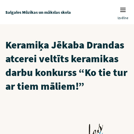
Salgales Mūzikas un mākslas skola
Izvēlne
Keramiķa Jēkaba Drandas
atcerei veltīts keramikas
darbu konkurss “Ko tie tur
ar tiem māliem!”