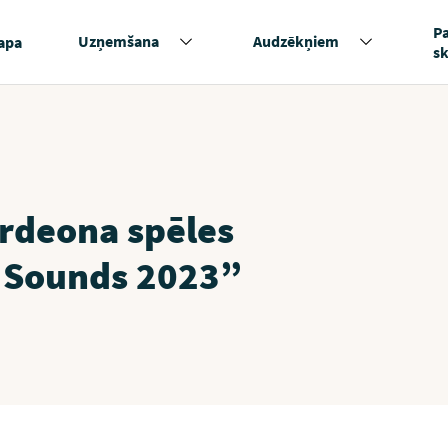
P
Uzņemšana
Audzēkņiem
apa
s
ordeona spēles
 Sounds 2023”