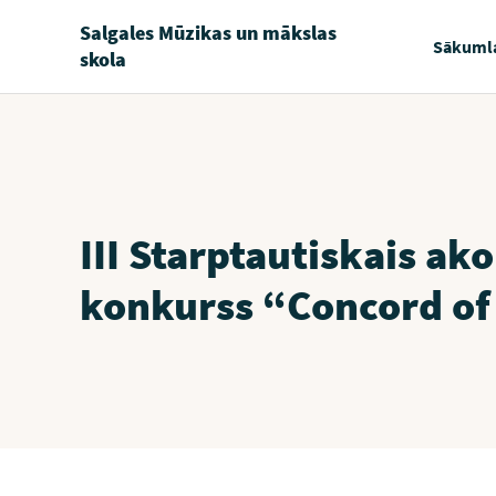
Salgales Mūzikas un mākslas
Sākuml
skola
III Starptautiskais ak
konkurss “Concord of