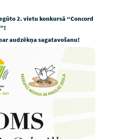
iegūto 2. vietu konkursā “Concord
”!
i par audzēkņa sagatavošanu!