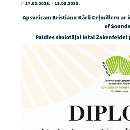
17.05.2023. – 18.05.2023.
Apsveicam Kristianu Kārli Ceļmilleru ar 
of Sounds
Paldies skolotājai Intai Zakenfelde