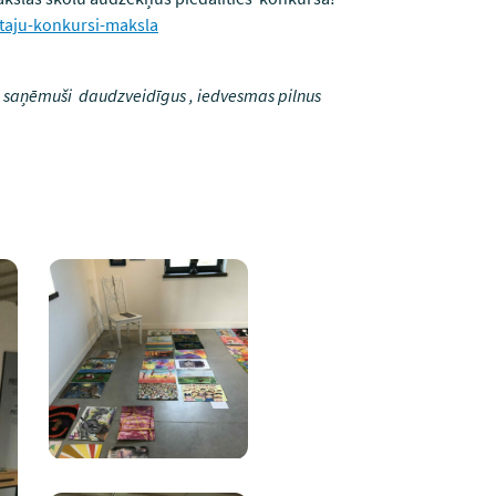
otaju-konkursi-maksla
m saņēmuši daudzveidīgus , iedvesmas pilnus