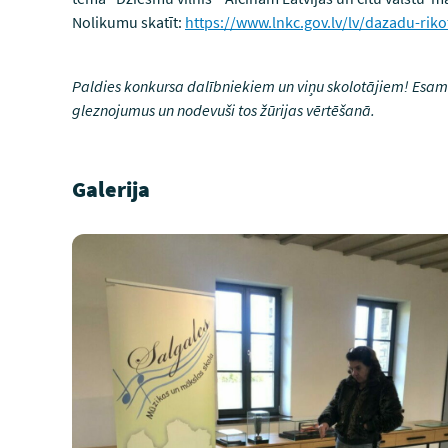
Nolikumu skatīt:
https://www.lnkc.gov.lv/lv/dazadu-rik
Paldies konkursa dalībniekiem un viņu skolotājiem! Esa
gleznojumus un nodevuši tos žūrijas vērtēšanā.
Galerija