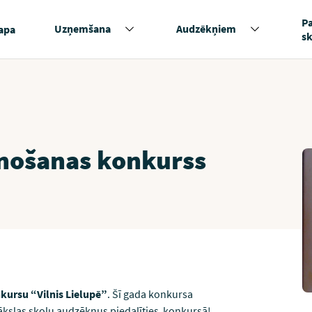
P
Uzņemšana
Audzēkņiem
apa
s
znošanas konkurss
kursu “Vilnis Lielupē”
. Šī gada konkursa
mākslas skolu audzēkņus piedalīties konkursā!