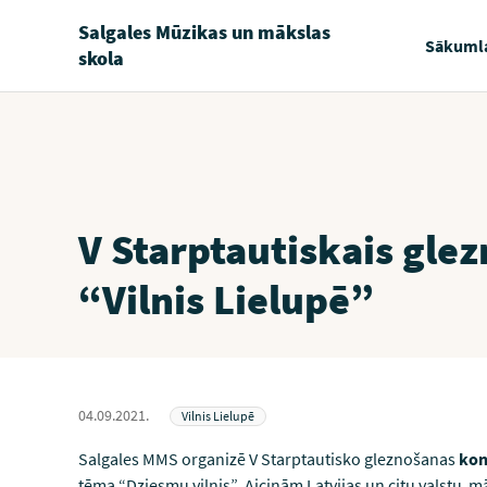
Salgales Mūzikas un mākslas
Sākuml
skola
V Starptautiskais gle
“Vilnis Lielupē”
04.09.2021.
Vilnis Lielupē
Salgales MMS organizē V Starptautisko gleznošanas
kon
tēma “Dziesmu vilnis” Aicinām Latvijas un citu valstu 