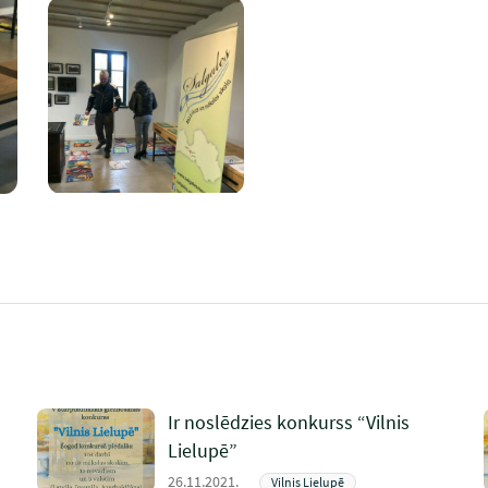
Ir noslēdzies konkurss “Vilnis
Lielupē”
26.11.2021.
Vilnis Lielupē