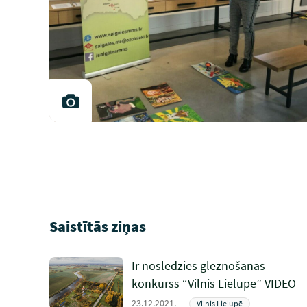
Saistītās ziņas
Ir noslēdzies gleznošanas
konkurss “Vilnis Lielupē” VIDEO
23.12.2021.
Vilnis Lielupē